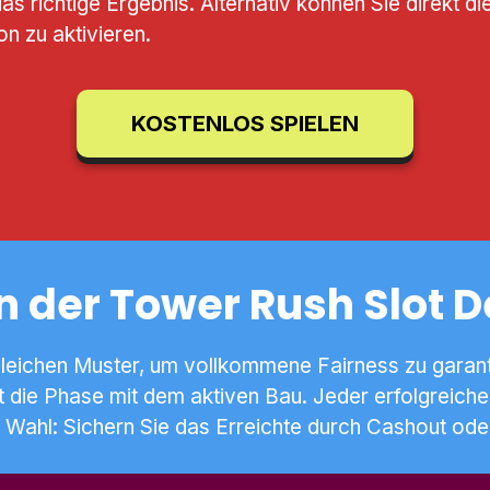
 richtige Ergebnis. Alternativ können Sie direkt di
on zu aktivieren.
KOSTENLOS SPIELEN
n der Tower Rush Slot 
leichen Muster, um vollkommene Fairness zu garantier
 die Phase mit dem aktiven Bau. Jeder erfolgreiche 
 Wahl: Sichern Sie das Erreichte durch Cashout oder 