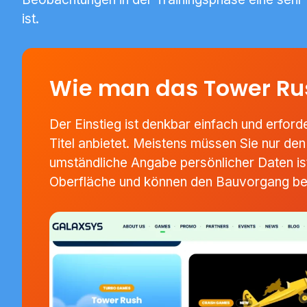
ist.
Wie man das Tower Ru
Der Einstieg ist denkbar einfach und erford
Titel anbietet. Meistens müssen Sie nur de
umständliche Angabe persönlicher Daten ist
Oberfläche und können den Bauvorgang be