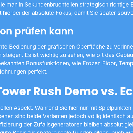
wie man in Sekundenbruchteilen strategisch richtige
t hierbei der absolute Fokus, damit Sie später souv
ion prüfen kann
e Bedienung der grafischen Oberfläche zu verinne
teigen. Es ist wichtig zu sehen, wie oft das Gebäud
i bekannten Bonusfunktionen, wie Frozen Floor, Templ
elohnungen perfekt.
Tower Rush Demo vs. Ec
iellen Aspekt. Während Sie hier nur mit Spielpunkten 
hen sind beide Varianten jedoch völlig identisch 
rtifizierung der Zufallsgeneratoren bleiben absolut g
gute Basis für spätere reale Runden bilden, auch we