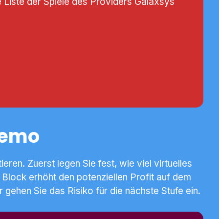
e Liste der Spiele des Providers Galaxsys
Demo
en. Zuerst legen Sie fest, wie viel virtuelles
Block erhöht den potenziellen Profit auf dem
gehen Sie das Risiko für die nächste Stufe ein.