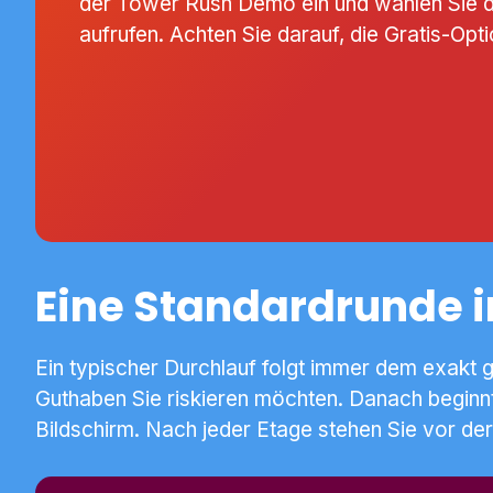
der Tower Rush Demo ein und wählen Sie das
aufrufen. Achten Sie darauf, die Gratis-Opti
Eine Standardrunde i
Ein typischer Durchlauf folgt immer dem exakt g
Guthaben Sie riskieren möchten. Danach beginnt
Bildschirm. Nach jeder Etage stehen Sie vor der