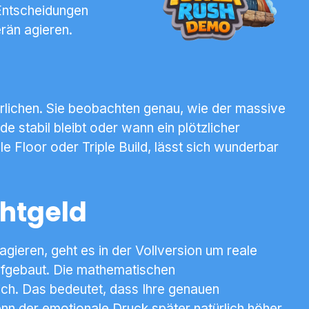
 Entscheidungen
erän agieren.
rlichen. Sie beobachten genau, wie der massive
e stabil bleibt oder wann ein plötzlicher
e Floor oder Triple Build, lässt sich wunderbar
htgeld
agieren, geht es in der Vollversion um reale
aufgebaut. Die mathematischen
leich. Das bedeutet, dass Ihre genauen
nn der emotionale Druck später natürlich höher