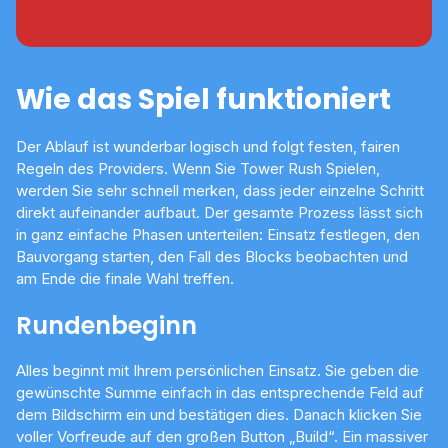
Wie das Spiel funktioniert
Der Ablauf ist wunderbar logisch und folgt festen, fairen
Regeln des Providers. Wenn Sie Tower Rush Spielen,
werden Sie sehr schnell merken, dass jeder einzelne Schritt
direkt aufeinander aufbaut. Der gesamte Prozess lässt sich
in ganz einfache Phasen unterteilen: Einsatz festlegen, den
Bauvorgang starten, den Fall des Blocks beobachten und
am Ende die finale Wahl treffen.
Rundenbeginn
Alles beginnt mit Ihrem persönlichen Einsatz. Sie geben die
gewünschte Summe einfach in das entsprechende Feld auf
dem Bildschirm ein und bestätigen dies. Danach klicken Sie
voller Vorfreude auf den großen Button „Build“. Ein massiver