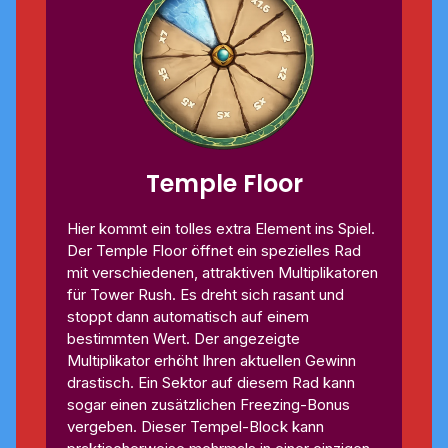
Temple Floor
Hier kommt ein tolles extra Element ins Spiel.
Der Temple Floor öffnet ein spezielles Rad
mit verschiedenen, attraktiven Multiplikatoren
für Tower Rush. Es dreht sich rasant und
stoppt dann automatisch auf einem
bestimmten Wert. Der angezeigte
Multiplikator erhöht Ihren aktuellen Gewinn
drastisch. Ein Sektor auf diesem Rad kann
sogar einen zusätzlichen Freezing-Bonus
vergeben. Dieser Tempel-Block kann