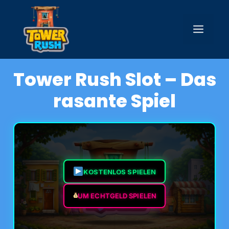
Zum
Inhalt
Men
springen
Tower Rush Slot – Das
rasante Spiel
KOSTENLOS SPIELEN
UM ECHTGELD SPIELEN