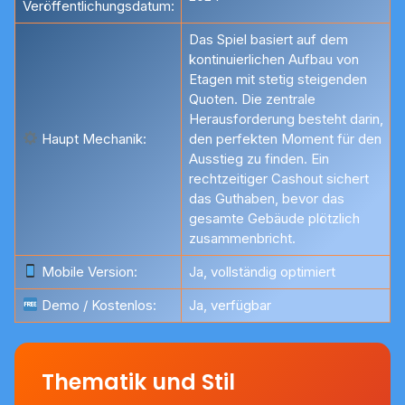
Veröffentlichungsdatum:
Das Spiel basiert auf dem
kontinuierlichen Aufbau von
Etagen mit stetig steigenden
Quoten. Die zentrale
Herausforderung besteht darin,
Haupt Mechanik:
den perfekten Moment für den
Ausstieg zu finden. Ein
rechtzeitiger Cashout sichert
das Guthaben, bevor das
gesamte Gebäude plötzlich
zusammenbricht.
Mobile Version:
Ja, vollständig optimiert
Demo / Kostenlos:
Ja, verfügbar
Thematik und Stil