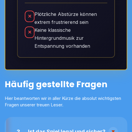
Plötzliche Abstürze können
✕
extrem frustrierend sein
Keine klassische
✕
Hintergrundmusik zur
Entspannung vorhanden
Häufig gestellte Fragen
Hier beantworten wir in aller Kürze die absolut wichtigsten
Fragen unserer treuen Leser.
Ist das Spiel legal und sicher?