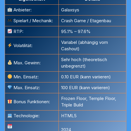
Anbieter:
Galaxsys
Spielart / Mechanik:
Crash Game / Etagenbau
RTP:
95.1% – 97.6%
Variabel (abhängig vom
Volatilität:
Cashout)
Sehr hoch (theoretisch
Max. Gewinn:
unbegrenzt)
Min. Einsatz:
0.10 EUR (kann variieren)
Max. Einsatz:
100 EUR (kann variieren)
Frozen Floor, Temple Floor,
Bonus Funktionen:
Triple Build
Technologie:
HTML5
2024