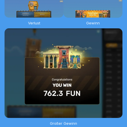
Verlust
Gewinn
Großer Gewinn