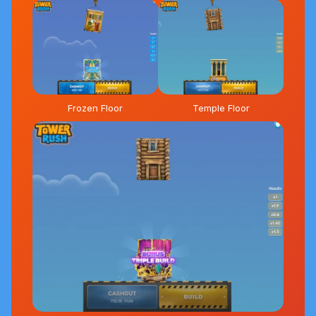
Frozen Floor
Temple Floor