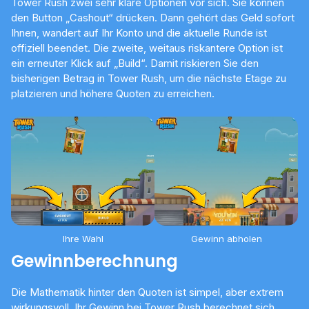
Tower Rush zwei sehr klare Optionen vor sich. Sie können
den Button „Cashout“ drücken. Dann gehört das Geld sofort
Ihnen, wandert auf Ihr Konto und die aktuelle Runde ist
offiziell beendet. Die zweite, weitaus riskantere Option ist
ein erneuter Klick auf „Build“. Damit riskieren Sie den
bisherigen Betrag in Tower Rush, um die nächste Etage zu
platzieren und höhere Quoten zu erreichen.
Ihre Wahl
Gewinn abholen
Gewinnberechnung
Die Mathematik hinter den Quoten ist simpel, aber extrem
wirkungsvoll. Ihr Gewinn bei Tower Rush berechnet sich