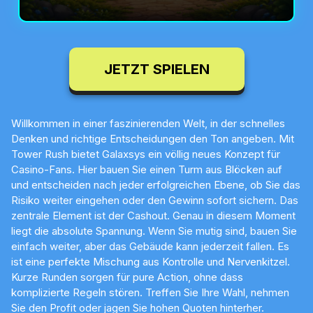
JETZT SPIELEN
Willkommen in einer faszinierenden Welt, in der schnelles
Denken und richtige Entscheidungen den Ton angeben. Mit
Tower Rush bietet Galaxsys ein völlig neues Konzept für
Casino-Fans. Hier bauen Sie einen Turm aus Blöcken auf
und entscheiden nach jeder erfolgreichen Ebene, ob Sie das
Risiko weiter eingehen oder den Gewinn sofort sichern. Das
zentrale Element ist der Cashout. Genau in diesem Moment
liegt die absolute Spannung. Wenn Sie mutig sind, bauen Sie
einfach weiter, aber das Gebäude kann jederzeit fallen. Es
ist eine perfekte Mischung aus Kontrolle und Nervenkitzel.
Kurze Runden sorgen für pure Action, ohne dass
komplizierte Regeln stören. Treffen Sie Ihre Wahl, nehmen
Sie den Profit oder jagen Sie hohen Quoten hinterher.