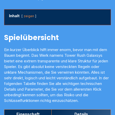
Inhalt
zeigen
Spielübersicht
Ein kurzer Überblick hilft immer enorm, bevor man mit dem
Bauen beginnt. Das Werk namens Tower Rush Galaxsys
bietet eine extrem transparente und klare Struktur für jeden
Spieler. Es gibt absolut keine versteckten Regeln oder
unklare Mechanismen, die Sie verwirren könnten. Alles ist
sehr direkt, logisch und leicht verständlich aufgebaut. In der
folgenden Tabelle finden Sie alle wichtigen technischen
Details und Parameter, die Sie vor dem allerersten Klick
unbedingt kennen sollten, um das Risiko und die
Schlüsselfunktionen richtig einzuschätzen.
Eigenschaft
Details