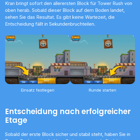
Kran bringt sofort den allerersten Block für Tower Rush von
oben herab. Sobald dieser Block auf dem Boden landet,
sehen Sie das Resultat. Es gibt keine Wartezeit, die
Entscheidung fällt in Sekundenbruchteilen.
Einsatz festlegen
Runde starten
Entscheidung nach erfolgreicher
Etage
Sobald der erste Block sicher und stabil steht, haben Sie in