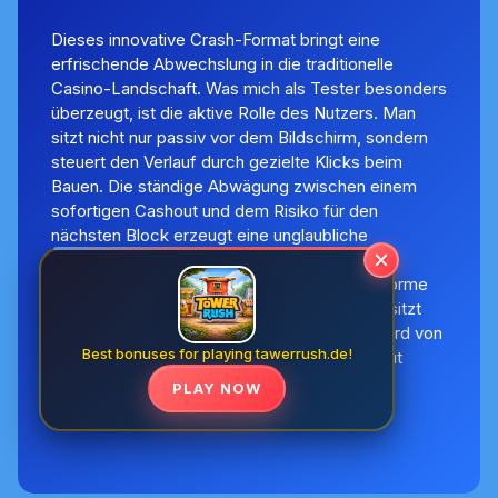
Dieses innovative Crash-Format bringt eine
erfrischende Abwechslung in die traditionelle
Casino-Landschaft. Was mich als Tester besonders
überzeugt, ist die aktive Rolle des Nutzers. Man
sitzt nicht nur passiv vor dem Bildschirm, sondern
steuert den Verlauf durch gezielte Klicks beim
Bauen. Die ständige Abwägung zwischen einem
sofortigen Cashout und dem Risiko für den
nächsten Block erzeugt eine unglaubliche
Spannung. Besonders die durchdachten
Bonusfunktionen geben Tower Rush eine enorme
taktische Tiefe. Wer schnelle Reaktionen besitzt
und strategische Herausforderungen liebt, wird von
Best bonuses for playing tawerrush.de!
diesem dynamischen Etagen-Konzept absolut
begeistert sein. Ein faires Erlebnis.
PLAY NOW