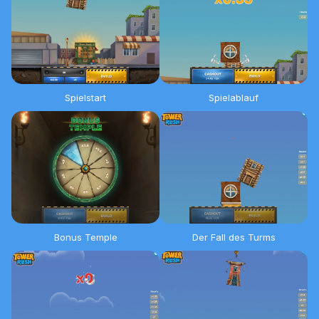
Spielstart
Spielablauf
Bonus Temple
Der Fall des Turms